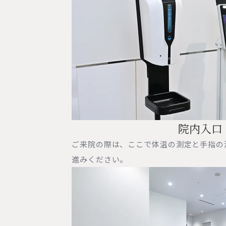
院内入口
ご来院の際は、ここで体温の測定と手指の
進みください。