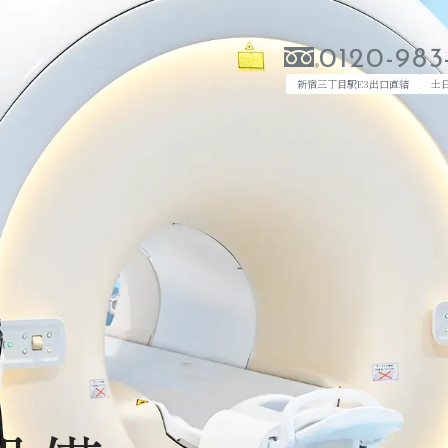
0120-983
新宿三丁目駅E3出口直結
土
当クリニックのご案内
検診を受診される方へ
当クリニックについて
MRI・CT検査について
ごあいさつ
料金案内
院内紹介・設備
検診コースについて
企業健診
痛くない乳がん検診
ふるさと納税
脳ドック（脳検診）
検診のご予約
0120-983-073
WEB予約はこ
目駅E3出口直結
土日祝日営業