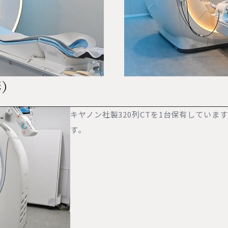
）
キヤノン社製320列CTを1台保有してい
す。