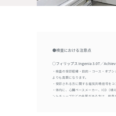
●検査における注意点
○フィリップス Ingenia 3.0T／Achie
・検査の受診経緯・目的・コース・オプシ
よりも高額になります。
・受診される方に関する磁気共鳴信号をコ
・体内に、心臓ペースメーカー、ICD（
ントチューブなどの金属がある方は、検査
・体内に、脳動脈クリップ、体内クリップ
チタン・プラチナ製のものは検査可能です
・妊娠している可能性のある方、または妊