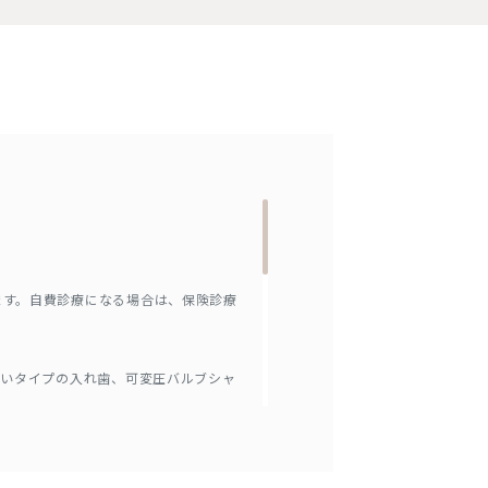
ます。自費診療になる場合は、保険診療
ないタイプの入れ歯、可変圧バルブシャ
れないことがあります。ただし、材質が
勢が保てない方、お体が大きくMRIの