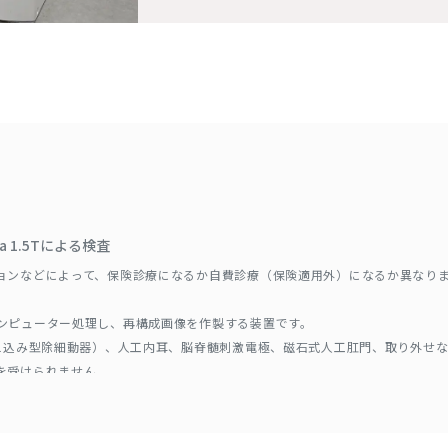
va 1.5Tによる検査
ョンなどによって、保険診療になるか自費診療（保険適用外）になるか異なり
ンピューター処理し、再構成画像を作製する装置です。
植え込み型除細動器）、人工内耳、脳脊髄刺激電極、磁石式人工肛門、取り外せ
を受けられません。
、ステント、コイル、人工関節、インプラントなどがある方も、検査を受けら
ので、挿入部位、時期、素材をお伝えください。
娠中で14週未満の方、閉所恐怖症などで狭いところに入れない方、長時間同じ姿