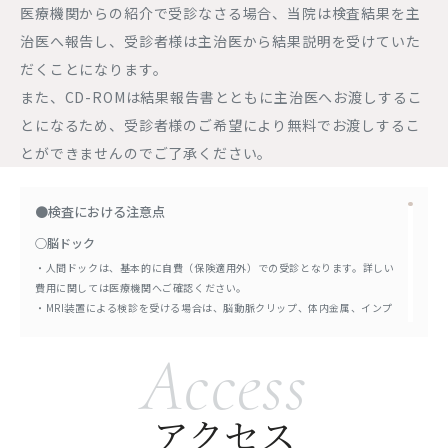
医療機関からの紹介で受診なさる場合、当院は検査結果を主
治医へ報告し、受診者様は主治医から結果説明を受けていた
だくことになります。
また、CD-ROMは結果報告書とともに主治医へお渡しするこ
とになるため、受診者様のご希望により無料でお渡しするこ
とができませんのでご了承ください。
●検査における注意点
○脳ドック
・人間ドックは、基本的に自費（保険適用外）での受診となります。詳しい
費用に関しては医療機関へご確認ください。
・MRI装置による検診を受ける場合は、脳動脈クリップ、体内金属、インプ
ラントを埋入している方は検診を受けられない可能性があります。詳しくは
医師へご確認ください。
Access
・妊娠している可能性のある方、または妊娠中で14週未満の方、閉所恐怖症
などで狭いところに入れない方、長時間同じ姿勢が保てない方、お体が大き
くMRIの中に入れない方などは、検査を受けられません。
アクセス
・必ずしも疾患を発見・診断できるとは限りません。