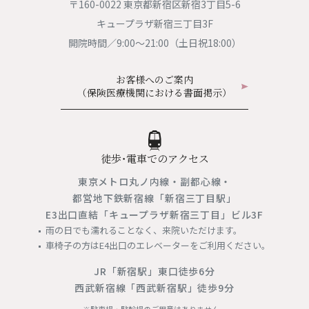
〒160-0022 東京都新宿区新宿3丁目5-6
た場合は、原則として自己負担となります。詳しくは医療機関へご確認くだ
さい
キュープラザ新宿三丁目3F
・通常の検査では胸部X線検査、喀痰（かくたん）細胞診を行ないます。胸部
開院時間／9:00〜21:00（土日祝18:00）
X線検査では放射線を用いた検査のため軽度な被ばくをともないます。また、
喀痰細胞診では、検査の3日前から起床時の痰を採取する必要があります。
・精密検査、人間ドックの検診では胸部CT検査、気管支鏡検査のいずれか、
お客様へのご案内
または両方を行ない、胸部CT線検査では放射線を用いた検査のため軽度な被
（保険医療機関における書面掲示）
ばくをともないます。気管支鏡検査では、口または鼻から気管支を挿入する
ため、痛みをともなうことがあります。
・必ずしも疾患を発見・診断できるとは限りません。
徒歩・電車でのアクセス
○CTによる検査
・コンピューターを駆使してデータ処理と画像の再構成を行ない、断層写真
東京メトロ丸ノ内線・副都心線・
を得る機器となります。
都営地下鉄新宿線「新宿三丁目駅」
・治療内容によっては保険診療となることもありますが、基本的には自費
E3出口直結「キュープラザ新宿三丁目」ビル3F
（保険適用外）での診療となり、保険診療よりも高額になります。詳細は医
雨の日でも濡れることなく、来院いただけます。
師にご確認ください。
車椅子の方はE4出口のエレベーターをご利用ください。
・検査中はできるだけ体を動かさないようにする必要があります。
・人体に影響しない程度の、ごくわずかな被ばくがあります。
JR「新宿駅」東口徒歩6分
・ペースメーカーを使われている方、体内に取り外せない金属類がある方、
西武新宿線「西武新宿駅」徒歩9分
妊娠中または妊娠の可能性のある方は検査を受けられないことがあります。