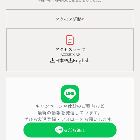
※駐車場・駐輪場のご用意はありません。
○全身がん検査／DWIBS検査（ドゥイブス）
・基本的に、自費（保険適用外）での受診となります。詳しい費用に関して
は医療機関へご確認ください。
アクセス経路
・MRI装置を用いた検査になるため、心臓ペースメーカー、ICD（植え込み型
除細動器）、人工内耳、脳脊髄刺激電極、磁石式人工肛門、取り外せないタ
イプの入れ歯、可変圧バルブシャントチューブなどの金属がある方は、検査
を受けられません。
・MRI装置による検診を受ける場合は、脳動脈クリップ、体内金属、インプ
アクセスマップ
ACCESS MAP
ラントを埋入している方は検診を受けられない可能性があります。詳しくは
日本語
English
医師へご確認ください。
妊娠している可能性のある方、または妊娠中で14週未満の方、閉所恐怖症な
どで狭いところに入れない方、長時間同じ姿勢が保てない方、お体が大きく
MRIの中に入れない方などは、検査を受けられません。
・強い磁場の影響で、人によってはめまいなどの不快感が生じる場合があり
ます。
・検査を中断した場合、充分な画像を描出できない可能性があります。
・必ずしも疾患を発見・診断できるとは限りません。
キャンペーンや休診のご案内など
最新の情報を発信しています。
○乳房DWIBSによる検査
ぜひお友達登録・フォローをお願いします。
・基本的に、自費（保険適用外）での受診となります。詳しい費用に関して
友だち追加
は医療機関へご確認ください。
・大きな入れ墨のある方、取り外せない補聴器をしている、インプラントや