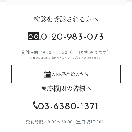
心臓ペースメーカー、ICD除細動器などが埋め込まれている方は検査を受け
られないことがあります。詳しくは医師へご確認ください。
検診を受診される方へ
・MRI装置による検診を受ける場合、脳動脈クリップ、体内金属、インプラ
ントを埋入している方は検診を受けられない可能性があります。詳しくは医
師へご確認ください。
・妊娠している可能性のある方、または妊娠中で14週未満の方、閉所恐怖症
0120-983-073
などで狭いところに入れない方、長時間同じ姿勢が保てない方、お体が大き
くMRIの中に入れない方などは、検査を受けられません。
受付時間／9:00～17:30（土日祝も承ります）
・必ずしも疾患を発見・診断できるとは限りません。
※検診は医師の紹介がなくとも受診いただけます。
○膝検診
・基本的に、自費（保険適用外）での受診となります。詳しい費用に関して
WEB予約はこちら
は医療機関へご確認ください。
・MRI装置による検診を受ける場合、脳動脈クリップ、体内金属、インプラ
医療機関の皆様へ
ントを埋入している方は検診を受けられない可能性があります。詳しくは医
師へご確認ください。
・カラーコンタクト、補聴器、入れ歯、ウィッグを着用したままの場合、詳
03-6380-1371
細な画像を描出できない可能性ややけどの危険性があります。必ず事前に申
告し、外すようにしてください。
・心臓ペースメーカーの入っている方、妊娠中（またはその可能性がある）
受付時間／9:00～20:00（土日祝17:30）
の方は検査を受けられません。
・必ずしも疾患を発見・診断できるとは限りません。