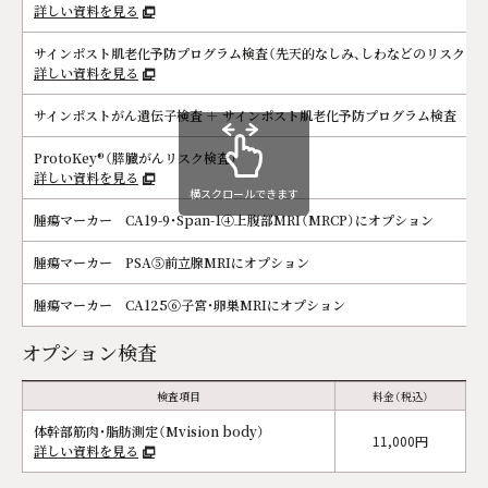
詳しい資料を見る
サインポスト肌老化予防プログラム検査（先天的なしみ、しわなどのリスクを
詳しい資料を見る
サインポストがん遺伝子検査 ＋ サインポスト肌老化予防プログラム検査
ProtoKey®（膵臓がんリスク検査）
詳しい資料を見る
横スクロールできます
腫瘍マーカー CA19-9・Span-1④上腹部MRI（MRCP）にオプション
腫瘍マーカー PSA⑤前立腺MRIにオプション
腫瘍マーカー CA125⑥子宮・卵巣MRIにオプション
オプション検査
検査項目
料金（税込）
体幹部筋肉・脂肪測定（Mvision body）
11,000円
詳しい資料を見る