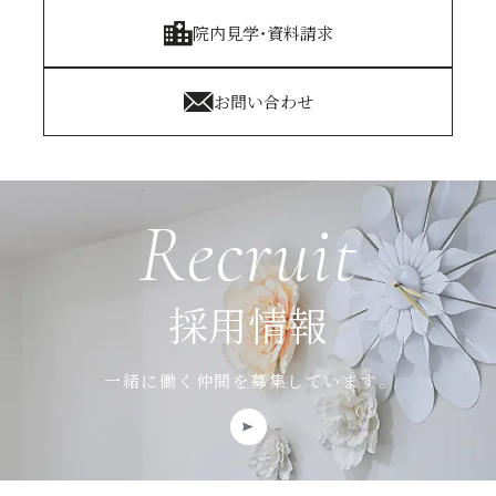
院内見学・資料請求
○胸腹部CT
・コンピューターを駆使してデータ処理と画像の再構成を行ない、断層写真
を得る機器となります。
お問い合わせ
・治療内容によっては保険診療となることもありますが、基本的には自費
（保険適用外）での診療となり、保険診療よりも高額になります。詳細は医
師にご確認ください。
・検査中はできるだけ体を動かさないようにする必要があります。
・人体に影響しない程度の、ごくわずかな被ばくがあります。
Recruit
・ペースメーカーを使われている方、体内に取り外せない金属類がある方、
妊娠中または妊娠の可能性のある方は検査を受けられないことがあります。
○上腹部MRI検診／ MRCP
採用情報
・検査の受診経緯・目的・コース・オプションなどによって、保険診療にな
るか自費診療（保険適用外）になるか異なります。自費診療になる場合は、
保険診療よりも高額になります。
一緒に働く仲間を募集しています。
・受診される方に関する磁気共鳴信号をコンピューター処理し、再構成画像
を作製する装置です。
・体内に、心臓ペースメーカー、ICD（植え込み型除細動器）、人工内耳、
脳脊髄刺激電極、磁石式人工肛門、取り外せないタイプの入れ歯、可変圧バ
ルブシャントチューブなどの金属がある方は、検査を受けられません。