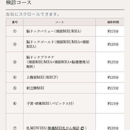
検診コース
院内見学・資料請求
プライバシーポリシー
左右にスクロールできます。
0120-983-073
番号
コース
撮影時間
新宿三丁目駅E3出口直結
土日祝日営業
①
脳ドックバリュー（頭部MRI/MRA）
約15分
WEB予約はこちら
脳ドックゴールド（頭部MRI/MRA+頸部
②
約20分
MRA）
キャンペーンや休診のご案内など最新の情報を発信して
脳ドックプラチナ
います。
ぜひお友達登録・フォローをお願いします。
③
（頭部MRI/MRA+頸部MRA+脳健康度AI
約25分
解析）
友だち追加
④
上腹部MRI（MRCP）
約20分
⑤
前立腺MRI
約15分
⑥
子宮・卵巣MRI（パピックス付）
約15分
⑦
乳房DWIBS（
無痛MRI乳がん検診
）
約20分