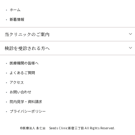
・MRI装置による検診を受ける場合、脳動脈クリップ、体内金属、インプラ
ントを埋入している方は検診を受けられない可能性があります。詳しくは医
ホーム
師へご確認ください。
新着情報
・妊娠している可能性のある方、または妊娠中で14週未満の方、閉所恐怖症
などで狭いところに入れない方、長時間同じ姿勢が保てない方、お体が大き
くMRIの中に入れない方などは、検査を受けられません。
当クリニックのご案内
・必ずしも疾患を発見・診断できるとは限りません。
検診を受診される方へ
○頭部MRI
・検査の受診経緯・目的・コース・オプションなどによって、保険診療にな
医療機関の皆様へ
るか自費診療（保険適用外）になるか異なります。自費診療になる場合は、
保険診療よりも高額になります。
よくあるご質問
・MRI装置による検診を受ける場合、脳動脈クリップ、体内金属、インプラ
アクセス
ントを埋入している方は検診を受けられない可能性があります。詳しくは医
師へご確認ください。
お問い合わせ
・妊娠している可能性のある方、または妊娠中で14週未満の方、閉所恐怖症
などで狭いところに入れない方、長時間同じ姿勢が保てない方、お体が大き
院内見学・資料請求
くMRIの中に入れない方などは、検査を受けられません。
プライバシーポリシー
・必ずしも疾患を発見・診断できるとは限りません。
○血液検査／がん遺伝子検査／肌老化予防プログラム検査
©医療法人 永仁会 Seeds Clinic新宿三丁目 All Rights Reserved.
・治療内容によっては保険診療となることもありますが、自費（保険適用