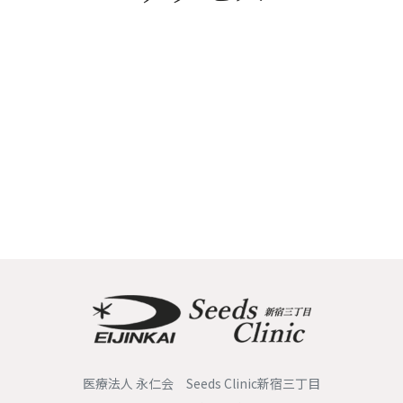
○MRIによる検査
・検査の受診経緯・目的・コース・オプションなどによって、保険診療にな
るか自費診療（保険適用外）になるか異なります。自費診療になる場合は、
保険診療よりも高額になります。
・受診される方に関する磁気共鳴信号をコンピューター処理し、再構成画像
を作製する装置です。
・体内に、心臓ペースメーカー、ICD（植え込み型除細動器）、人工内耳、
脳脊髄刺激電極、磁石式人工肛門、取り外せないタイプの入れ歯、可変圧バ
ルブシャントチューブなどの金属がある方は、検査を受けられません。
・体内に、脳動脈クリップ、体内クリップ、ステント、コイル、人工関節、
インプラントなどがある方も、検査を受けられないことがあります。ただ
し、材質がチタン・プラチナ製のものは検査可能ですので、挿入部位、時
期、素材をお伝えください。
・妊娠している可能性のある方、または妊娠中で14週未満の方、閉所恐怖症
などで狭いところに入れない方、長時間同じ姿勢が保てない方、お体が大き
くMRIの中に入れない方などは、検査を受けられません。
・必ずしも疾患を発見・診断できるとは限りません。
○肺がんCT検査
・肺がん検診は市区町村が実施している対策型がん検診のひとつで、受診の
医療法人 永仁会 Seeds Clinic新宿三丁目
際は検診費用の補助があります。人間ドックなどの任意型がん検診で受診し