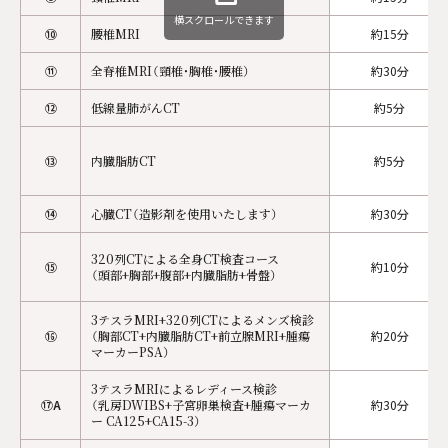
横スクロールできます
⑩
腰椎MRI
約15分
⑪
全脊椎MRI（頸椎・胸椎・腰椎）
約30分
⑫
低線量肺がんCT
約5分
⑬
内臓脂肪CT
約5分
⑭
心臓CT（造影剤を使用いたします）
約30分
320列CTによる全身CT検査コース
⑮
約10分
（頭部+胸部+腹部+内臓脂肪+骨盤）
3テスラMRI+320列CTによるメンズ検診
⑯
（胸部CT+内臓脂肪CT+前立腺MRI+腫瘍
約20分
マーカーPSA）
3テスラMRIによるレディース検診
⑰A
（乳房DWIBS+子宮卵巣検査+腫瘍マーカ
約30分
ー CA125+CA15-3）