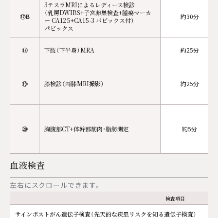
3テスラMRIによるレディース検診
（乳房DWIBS+子宮卵巣検査+腫瘍マーカ
⑰B
約30分
ー CA125+CA15-3 パピックス付）
パピックス
⑱
下肢（下半身）MRA
約25分
⑲
膝検診（両膝MRI撮影）
約25分
⑳
胸腹部CT+体幹部筋肉・脂肪測定
約5分
血液検査
左右にスクロールできます。
検査項目
サインポストがん遺伝子検査（先天的な疾患リスクを知る遺伝子検査）