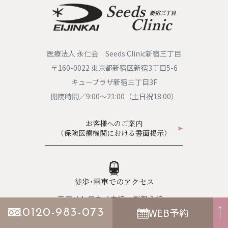
・精密検査、人間ドックの検診では胸部CT検査、気管支鏡検査のいずれか、
または両方を行ない、胸部CT線検査では放射線を用いた検査のため軽度な被
ばくをともないます。気管支鏡検査では、口または鼻から気管支を挿入する
ため、痛みをともなうことがあります。
・必ずしも疾患を発見・診断できるとは限りません。
医療法人 永仁会 Seeds Clinic新宿三丁目
○CTによる検査
〒160-0022 東京都新宿区新宿3丁目5-6
・コンピューターを駆使してデータ処理と画像の再構成を行ない、断層写真
キュープラザ新宿三丁目3F
を得る機器となります。
開院時間／9:00〜21:00（土日祝18:00）
・治療内容によっては保険診療となることもありますが、基本的には自費
（保険適用外）での診療となり、保険診療よりも高額になります。詳細は医
師にご確認ください。
お客様へのご案内
・検査中はできるだけ体を動かさないようにする必要があります。
（保険医療機関における書面掲示）
・人体に影響しない程度の、ごくわずかな被ばくがあります。
・ペースメーカーを使われている方、体内に取り外せない金属類がある方、
妊娠中または妊娠の可能性のある方は検査を受けられないことがあります。
徒歩・電車でのアクセス
○全身がん検査／DWIBS検査（ドゥイブス）
・基本的に、自費（保険適用外）での受診となります。詳しい費用に関して
東京メトロ丸ノ内線・副都心線・
は医療機関へご確認ください。
WEB予約
都営地下鉄新宿線「新宿三丁目駅」
0120-983-073
・MRI装置を用いた検査になるため、心臓ペースメーカー、ICD（植え込み型
E3出口直結「キュープラザ新宿三丁目」ビル3F
除細動器）、人工内耳、脳脊髄刺激電極、磁石式人工肛門、取り外せないタ