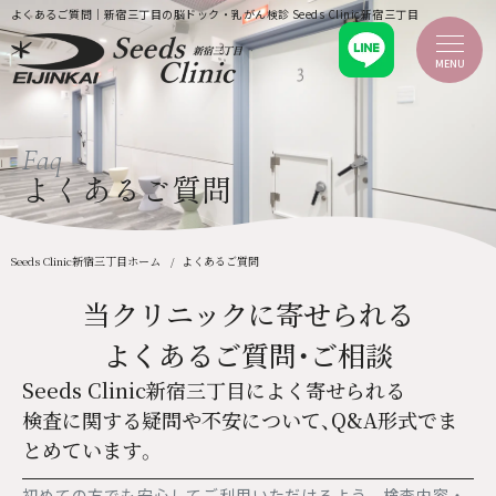
よくあるご質問｜新宿三丁目の脳ドック・乳がん検診 Seeds Clinic新宿三丁目
MENU
ホーム
Faq
新着情報
当クリニックのご案内
よくあるご質問
当クリニックについて
ごあいさつ
院内紹介・設備
企業健診
Seeds Clinic新宿三丁目ホーム
よくあるご質問
ふるさと納税
検診を受診される方へ
当クリニックに寄せられる
MRI・CT検査について
料金案内
よくあるご質問・ご相談
検診コースについて
痛くない乳がん検診
Seeds Clinic新宿三丁目によく寄せられる
脳ドック（脳検診）
検診のご予約
検査に関する疑問や不安について、Q&A形式でま
医療機関の皆様へ
とめています。
よくあるご質問
アクセス
お問い合わせ
初めての方でも安心してご利用いただけるよう、検査内容・