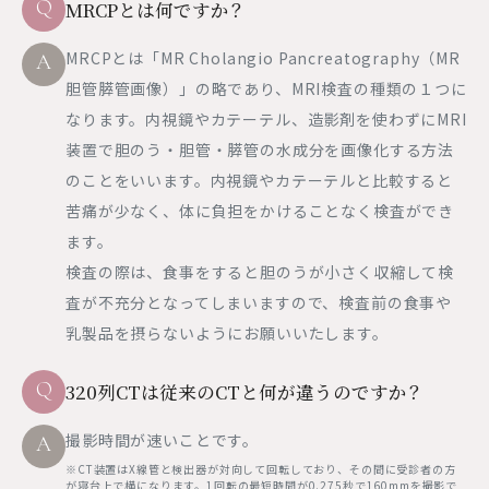
Q
MRCPとは何ですか？
MRCPとは「MR Cholangio Pancreatography（MR
A
胆管膵管画像）」の略であり、MRI検査の種類の１つに
なります。内視鏡やカテーテル、造影剤を使わずにMRI
装置で胆のう・胆管・膵管の水成分を画像化する方法
のことをいいます。内視鏡やカテーテルと比較すると
苦痛が少なく、体に負担をかけることなく検査ができ
ます。
検査の際は、食事をすると胆のうが小さく収縮して検
査が不充分となってしまいますので、検査前の食事や
乳製品を摂らないようにお願いいたします。
Q
320列CTは従来のCTと何が違うのですか？
撮影時間が速いことです。
A
※CT装置はX線管と検出器が対向して回転しており、その間に受診者の方
が寝台上で横になります。1回転の最短時間が0.275秒で160mmを撮影で