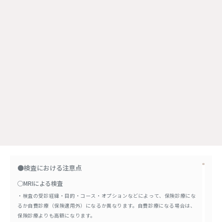
※マイナンバーカードを保険証として利用するためには、あらかじめ登録
が必要です。
下記、厚労省のホームページ「
マイナンバーカードの健康保険証利用につ
いて
」をご参考ください。
●検査における注意点
○MRIによる検査
・検査の受診経緯・目的・コース・オプションなどによって、保険診療にな
るか自費診療（保険適用外）になるか異なります。自費診療になる場合は、
保険診療よりも高額になります。