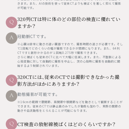
きます。また、AIの技術を使って従来CTよりも被ばくを著しく抑えて撮影
が可能です。
320列CTは特に体のどの部位の検査に優れてい
Q
ますか？
冠動脈CTです。
A
※心臓は非常に動きの速い臓器ですので、撮影時間の速さが必要です。そし
て1回転でどのくらいの幅が撮影できるかが問題になります。また、64列
CTですと数秒かかるのが１回転0.275秒で撮影できます。
さらに被ばくも従来のCTに比べて大幅に低減します。また、不整脈による
心拍変動に対して自動的に撮影を中止し、次の心拍時に撮影を自動的に開
始するよう制御されています。
320CTには、従来のCTでは撮影できなかった撮
Q
影方法がほかにありますか？
動態撮影が可能です。
A
※16cmの範囲で膝関節、肩関節や顎関節などを動きとして観察することが
できます。従来のCTでは静止画のみでしたが動態も加わり、実際の関節の
動きや血流動態をとらえることが可能になります。
Q
CT検査の放射線被ばくはどのくらいですか？