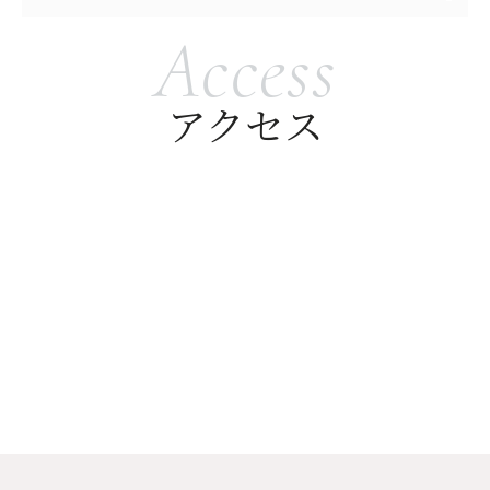
・受診される方に関する磁気共鳴信号をコンピューター処理し、再構成画像
を作製する装置です。
Access
・体内に、心臓ペースメーカー、ICD（植え込み型除細動器）、人工内耳、
脳脊髄刺激電極、磁石式人工肛門、取り外せないタイプの入れ歯、可変圧バ
ルブシャントチューブなどの金属がある方は、検査を受けられません。
アクセス
・体内に、脳動脈クリップ、体内クリップ、ステント、コイル、人工関節、
インプラントなどがある方も、検査を受けられないことがあります。ただ
し、材質がチタン・プラチナ製のものは検査可能ですので、挿入部位、時
期、素材をお伝えください。
・妊娠している可能性のある方、または妊娠中で14週未満の方、閉所恐怖症
などで狭いところに入れない方、長時間同じ姿勢が保てない方、お体が大き
くMRIの中に入れない方などは、検査を受けられません。
・必ずしも疾患を発見・診断できるとは限りません。
○肺がん検診
・肺がん検診は市区町村が実施している対策型がん検診のひとつで、受診の
際は検診費用の補助があります。人間ドックなどの任意型がん検診で受診し
た場合は、原則として自己負担となります。詳しくは医療機関へご確認くだ
さい
・通常の検査では胸部X線検査、喀痰（かくたん）細胞診を行ないます。胸部
X線検査では放射線を用いた検査のため軽度な被ばくをともないます。また、
喀痰細胞診では、検査の3日前から起床時の痰を採取する必要があります。