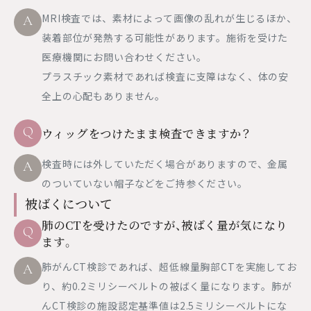
MRI検査では、素材によって画像の乱れが生じるほか、
A
装着部位が発熱する可能性があります。施術を受けた
医療機関にお問い合わせください。
プラスチック素材であれば検査に支障はなく、体の安
全上の心配もありません。
Q
ウィッグをつけたまま検査できますか？
検査時には外していただく場合がありますので、金属
A
のついていない帽子などをご持参ください。
被ばくについて
肺のCTを受けたのですが、被ばく量が気になり
Q
ます。
肺がんCT検診であれば、超低線量胸部CTを実施してお
A
り、約0.2ミリシーベルトの被ばく量になります。肺が
んCT検診の施設認定基準値は2.5ミリシーベルトにな