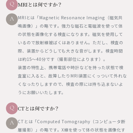
Q
MRIとは何ですか？
MRIとは「Magnetic Resonance Imaging（磁気共
A
鳴画像）」の略です。強力な磁石と電磁波を使って体
の状態を画像化する検査になります。磁気を使用して
いるので放射線被ばくはありません。ただし、検査の
際、装置からどうしても大きな音がします。検査時間
は約15～40分です（撮影部位によります）。
装置の特性上、携帯電話や時計などを持った状態で検
査室に入ると、故障したりMRI装置にくっついて外れな
くなったりしますので、検査の際には持ち込まないよ
うにお願いいたします。
Q
CTとは何ですか？
CTとは「Computed Tomography（コンピュータ断
A
層撮影）」の略です。X線を使って体の状態を画像化す