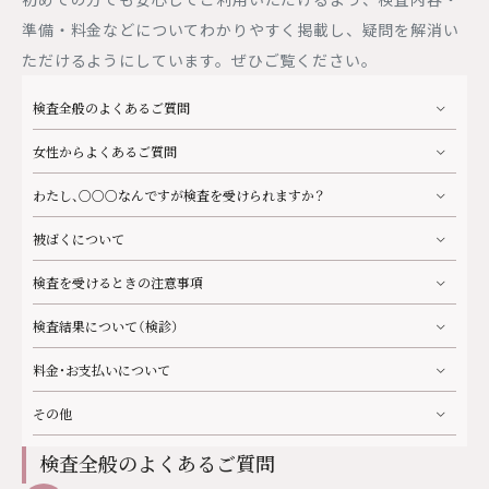
院内見学・資料請求
プライバシーポリシー
準備・料金などについてわかりやすく掲載し、疑問を解消い
0120-983-073
ただけるようにしています。ぜひご覧ください。
新宿三丁目駅E3出口直結
土日祝日営業
検査全般のよくあるご質問
WEB予約はこちら
女性からよくあるご質問
わたし、○○○なんですが検査を受けられますか？
キャンペーンや休診のご案内など最新の情報を発信して
います。
ぜひお友達登録・フォローをお願いします。
被ばくについて
友だち追加
検査を受けるときの注意事項
検査結果について（検診）
料金・お支払いについて
その他
検査全般のよくあるご質問