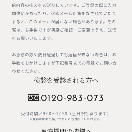
院内見学・資料請求
信内容の控えをお送りしています。ご登録の際に入力
プライバシーポリシー
間違いがあったり、迷惑メール対策をなされていたり
0120-983-073
すると、このメールが届かない場合があります。その
新宿三丁目駅E3出口直結
土日祝日営業
際は、お手数ですが再度ご確認・ご変更のうえ、送信
WEB予約はこちら
をお願いいたします。
キャンペーンや休診のご案内など最新の情報を発信して
お急ぎの方や数日経過しても返信が来ない場合は、お
います。
ぜひお友達登録・フォローをお願いします。
手数をおかけしますが下記番号までお電話でお問い合
わせください。
友だち追加
検診を受診される方へ
0120-983-073
受付時間／9:00～17:30（土日祝も承ります）
※検診は医師の紹介がなくとも受診いただけます。
医療機関の皆様へ