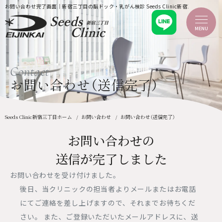
お問い合わせ完了画面｜新宿三丁目の脳ドック・乳がん検診 Seeds Clinic新宿三丁目
MENU
ホーム
Contact
新着情報
当クリニックのご案内
お問い合わせ（送信完了）
当クリニックについて
ごあいさつ
院内紹介・設備
企業健診
Seeds Clinic新宿三丁目ホーム
お問い合わせ
お問い合わせ（送信完了）
ふるさと納税
検診を受診される方へ
お問い合わせの
MRI・CT検査について
料金案内
送信が完了しました
検診コースについて
痛くない乳がん検診
脳ドック（脳検診）
お問い合わせを受け付けました。
検診のご予約
後日、当クリニックの担当者よりメールまたはお電話
医療機関の皆様へ
にてご連絡を差し上げますので、それまでお待ちくだ
よくあるご質問
アクセス
さい。 また、ご登録いただいたメールアドレスに、送
お問い合わせ