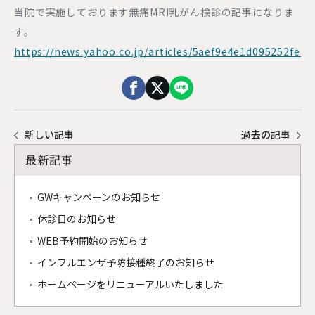
院内見学・資料請求
当院で実施しております無痛MRI乳がん検診の記事になりま
プライバシーポリシー
す。
0120-983-073
https://news.yahoo.co.jp/articles/5aef9e4e1d095252fe
新宿三丁目駅E3出口直結
土日祝日営業
WEB予約はこちら
キャンペーンや休診のご案内など最新の情報を発信して
新しい記事
過去の記事
います。
ぜひお友達登録・フォローをお願いします。
最新記事
友だち追加
GWキャンペーンのお知らせ
休診日のお知らせ
WEB予約開始のお知らせ
インフルエンザ予防接種終了のお知らせ
ホームページをリニューアルいたしました