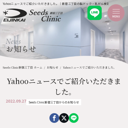
Yahooニュースでご紹介いただきました。｜新宿三丁目の脳ドック・乳がん検診 Seeds Clin
MENU
ホーム
News
新着情報
当クリニックのご案内
お知らせ
当クリニックについて
ごあいさつ
院内紹介・設備
企業健診
Seeds Clinic新宿三丁目 ホーム
お知らせ
Yahooニュースでご紹介いただきました。
ふるさと納税
検診を受診される方へ
Yahooニュースでご紹介いただきま
MRI・CT検査について
料金案内
した。
検診コースについて
痛くない乳がん検診
脳ドック（脳検診）
2022.09.27
Seeds Clinic新宿三丁目からのお知らせ
検診のご予約
医療機関の皆様へ
よくあるご質問
アクセス
お問い合わせ