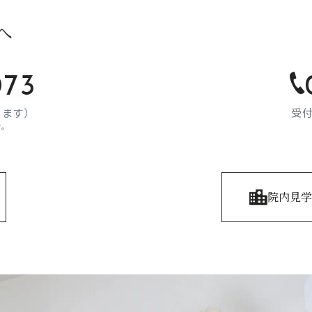
へ
073
ります）
受付
す。
院内見学