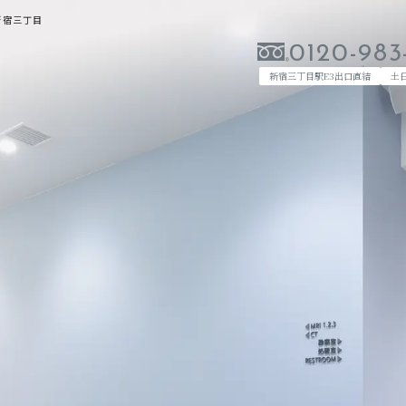
c新宿三丁目
0120-983
新宿三丁目駅E3出口直結
土
当クリニックのご案内
検診を受診される方へ
当クリニックについて
MRI・CT検査について
ごあいさつ
料金案内
院内紹介・設備
検診コースについて
企業健診
痛くない乳がん検診
ふるさと納税
脳ドック（脳検診）
検診のご予約
0120-983-073
WEB予約はこ
目駅E3出口直結
土日祝日営業