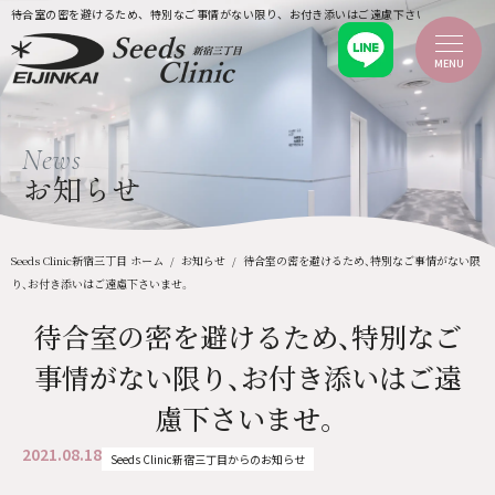
待合室の密を避けるため、特別なご事情がない限り、お付き添いはご遠慮下さいませ。｜新宿三丁目の
MENU
ホーム
News
新着情報
当クリニックのご案内
お知らせ
当クリニックについて
ごあいさつ
院内紹介・設備
企業健診
Seeds Clinic新宿三丁目 ホーム
お知らせ
待合室の密を避けるため、特別なご事情がない限
ふるさと納税
り、お付き添いはご遠慮下さいませ。
検診を受診される方へ
MRI・CT検査について
待合室の密を避けるため、特別なご
料金案内
検診コースについて
事情がない限り、お付き添いはご遠
痛くない乳がん検診
脳ドック（脳検診）
検診のご予約
慮下さいませ。
医療機関の皆様へ
2021.08.18
よくあるご質問
Seeds Clinic新宿三丁目からのお知らせ
アクセス
お問い合わせ