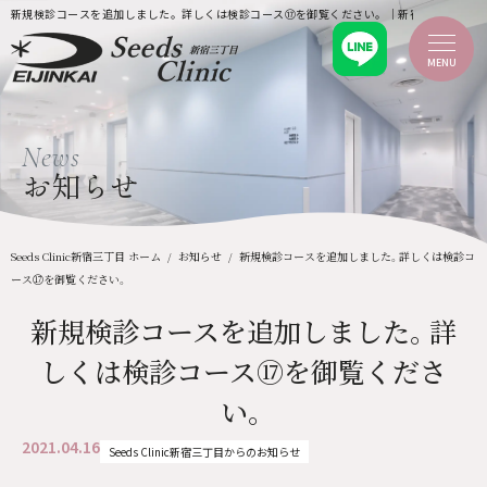
新規検診コースを追加しました。詳しくは検診コース⑰を御覧ください。｜新宿三丁目の脳ドック・乳
MENU
ホーム
News
新着情報
当クリニックのご案内
お知らせ
当クリニックについて
ごあいさつ
院内紹介・設備
企業健診
Seeds Clinic新宿三丁目 ホーム
お知らせ
新規検診コースを追加しました。詳しくは検診コ
ふるさと納税
ース⑰を御覧ください。
検診を受診される方へ
MRI・CT検査について
新規検診コースを追加しました。詳
料金案内
検診コースについて
しくは検診コース⑰を御覧くださ
痛くない乳がん検診
脳ドック（脳検診）
検診のご予約
い。
医療機関の皆様へ
2021.04.16
よくあるご質問
Seeds Clinic新宿三丁目からのお知らせ
アクセス
お問い合わせ