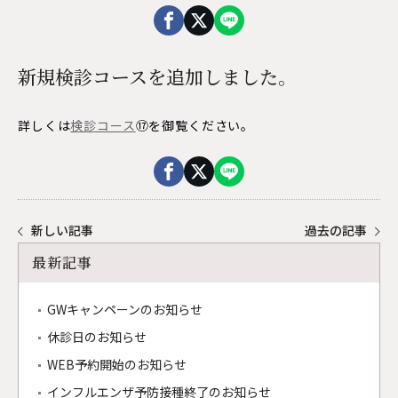
院内見学・資料請求
プライバシーポリシー
0120-983-073
新規検診コースを追加しました。
新宿三丁目駅E3出口直結
土日祝日営業
WEB予約はこちら
詳しくは
検診コース
⑰を御覧ください。
キャンペーンや休診のご案内など最新の情報を発信して
います。
ぜひお友達登録・フォローをお願いします。
友だち追加
新しい記事
過去の記事
最新記事
GWキャンペーンのお知らせ
休診日のお知らせ
WEB予約開始のお知らせ
インフルエンザ予防接種終了のお知らせ