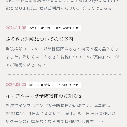
QRコードによる決済方法として、この度Alipay+がご利用可
院内見学・資料請求
プライバシーポリシー
能となりました。ぜひご利用ください。 詳しくはこちら…
0120-983-073
新宿三丁目駅E3出口直結
土日祝日営業
2024.11.08
Seeds Clinic新宿三丁目からのお知らせ
WEB予約はこちら
ふるさと納税についてのご案内
当院検診コースの一部が新宿区ふるさと納税の返礼品となり
キャンペーンや休診のご案内など最新の情報を発信して
います。
ぜひお友達登録・フォローをお願いします。
ました。詳しくは「ふるさと納税についてのご案内」ページ
でご確認ください。…
友だち追加
2024.09.25
Seeds Clinic新宿三丁目からのお知らせ
インフルエンザ予防接種のお知らせ
当院でインフルエンザの予防接種が可能です。本年度は、
2024年10月1日より開始いたします。※土日祝も接種可能、
ワクチンの在庫がなくなるまで接種いたします。 …