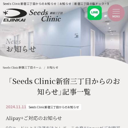
Seeds Clinic新宿三丁目からのお知らせ｜お知らせ｜新宿三丁目の脳ドック・乳がん検診 Seeds
MENU
ホーム
News
新着情報
当クリニックのご案内
お知らせ
当クリニックについて
ごあいさつ
院内紹介・設備
企業健診
Seeds Clinic新宿三丁目ホーム
お知らせ
ふるさと納税
検診を受診される方へ
「Seeds Clinic新宿三丁目からのお
MRI・CT検査について
料金案内
知らせ」記事一覧
検診コースについて
痛くない乳がん検診
脳ドック（脳検診）
検診のご予約
2024.11.11
Seeds Clinic新宿三丁目からのお知らせ
医療機関の皆様へ
Alipay+ご対応のお知らせ
よくあるご質問
アクセス
お問い合わせ